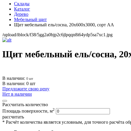
Склады
Каталог
Дерево
Мебельный щит
Щит мебельный ель/сосна, 20х600х3000, сорт АА
/upload/iblock/f38/5gg2a0bjp2c6jlpqqn8i64ydp5sa7xc1.jpg
Щит мебельный ель/сосна, 20
В наличии:
0 шт
В наличии: 0 шт
Предложите свою цену
Нет в наличии
Рассчитать количество
2
Площадь поверхности, м
рассчитать
* Расчёт количества является условным, для точного расчёта о