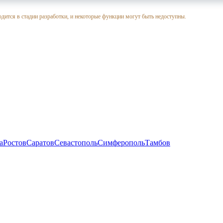
одится в стадии разработки, и некоторые функции могут быть недоступны.
а
Ростов
Саратов
Севастополь
Симферополь
Тамбов