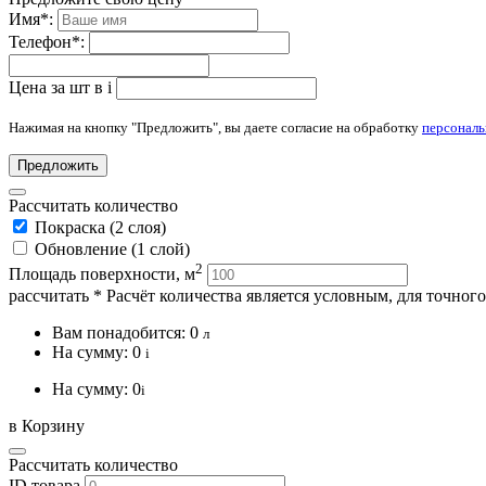
Имя
*
:
Телефон
*
:
Цена за шт в
i
Нажимая на кнопку "Предложить", вы даете согласие на обработку
персонал
Предложить
Рассчитать количество
Покраска (2 слоя)
Обновление (1 слой)
2
Площадь поверхности, м
рассчитать
* Расчёт количества является условным, для точног
Вам понадобится:
0
л
На сумму:
0
i
На сумму:
0
i
в Корзину
Рассчитать количество
ID товара