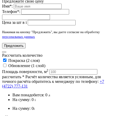
Предложите свою цену
Имя
*
:
Телефон
*
:
Цена за шт в
i
Нажимая на кнопку "Предложить", вы даете согласие на обработку
персональных данных
Предложить
Рассчитать количество
Покраска (2 слоя)
Обновление (1 слой)
2
Площадь поверхности, м
рассчитать
* Расчёт количества является условным, для
точного расчёта обратитесь к менеджеру по телефону:
+7
(4722) 777-131
Вам понадобится:
0
л
На сумму:
0
i
На сумму:
0
i