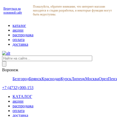
Пожалуйста, обратите внимание, что интернет-магазин
Вернуться на
находится в стадии разработки, и некоторые функции могут
основной сайт
быть недоступны.
каталог
акции
распродажа
оплата
доставка
Воронеж
Белгород
Брянск
Краснодар
Курск
Липецк
Москва
Орел
Пенз
+7 (4732) 000-153
КАТАЛОГ
акции
распродажа
оплата
доставка