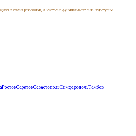
одится в стадии разработки, и некоторые функции могут быть недоступны.
а
Ростов
Саратов
Севастополь
Симферополь
Тамбов