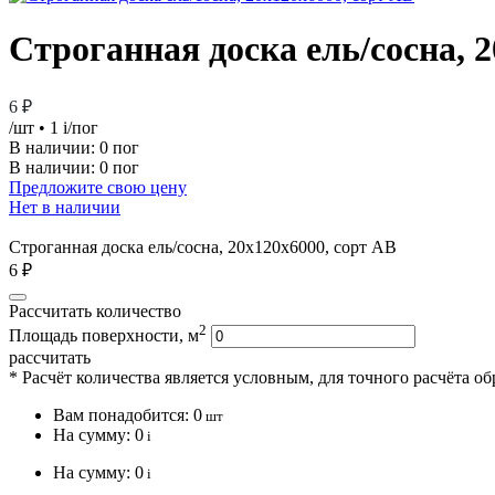
Строганная доска ель/сосна, 
6 ₽
/шт
• 1
i
/пог
В наличии:
0 пог
В наличии: 0 пог
Предложите свою цену
Нет в наличии
Строганная доска ель/сосна, 20х120х6000, сорт АВ
6 ₽
Рассчитать количество
2
Площадь поверхности, м
рассчитать
* Расчёт количества является условным, для точного расчёта о
Вам понадобится:
0
шт
На сумму:
0
i
На сумму:
0
i