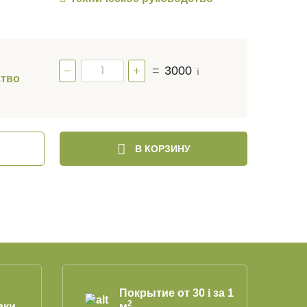
=
3000
i
ство
В КОРЗИНУ
Покрытие от 30
i
за 1
2
вки
м