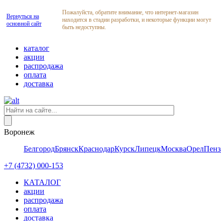
Пожалуйста, обратите внимание, что интернет-магазин
Вернуться на
находится в стадии разработки, и некоторые функции могут
основной сайт
быть недоступны.
каталог
акции
распродажа
оплата
доставка
Воронеж
Белгород
Брянск
Краснодар
Курск
Липецк
Москва
Орел
Пенз
+7 (4732) 000-153
КАТАЛОГ
акции
распродажа
оплата
доставка