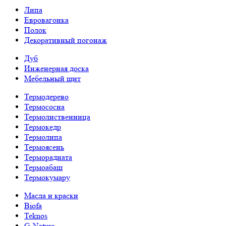
Липа
Евровагонка
Полок
Декоративный погонаж
Дуб
Инженерная доска
Мебельный щит
Термодерево
Термососна
Термолиственница
Термокедр
Термолипа
Термоясень
Терморадиата
Термоабаш
Термокумару
Масла и краски
Biofa
Teknos
G-Nature