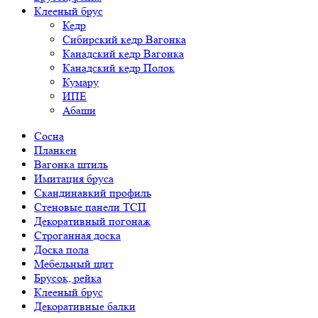
Клееный брус
Кедр
Сибирский кедр Вагонка
Канадский кедр Вагонка
Канадский кедр Полок
Кумару
ИПЕ
Абаши
Сосна
Планкен
Вагонка штиль
Имитация бруса
Скандинавкий профиль
Стеновые панели ТСП
Декоративный погонаж
Строганная доска
Доска пола
Мебельный щит
Брусок, рейка
Клееный брус
Декоративные балки