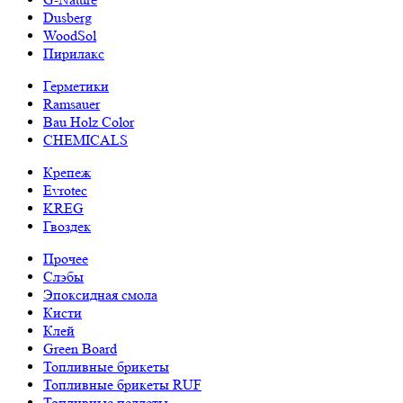
Dusberg
WoodSol
Пирилакс
Герметики
Ramsauer
Bau Holz Color
CHEMICALS
Крепеж
Evrotec
KREG
Гвоздек
Прочее
Слэбы
Эпоксидная смола
Кисти
Клей
Green Board
Топливные брикеты
Топливные брикеты RUF
Топливные пеллеты