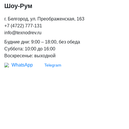
КЕДР
Шоу-Рум
Брусок, рейка
Сибирский кедр
Клееный брус
г. Белгород, ул. Преображенская, 163 ​
Вагонка
Декоративные балки
+7 (4722) 777-131
Канадский кедр
info@texnodrev.ru
Вагонка
ЛИПА
Будние дни: 9:00 – 18:00, без обеда
Канадский кедр Полок
Евровагонка
Суббота: 10:00 до 16:00
Полок
Воскресенье: выходной
КУМАРУ
Декоративный погонаж
WhatsApp
Telegram
ИПЕ
АБАШИ
ДУБ
Инженерная доска
Мебельный щит
ТЕРМОДЕРЕВО
Термососна
Термолиственница