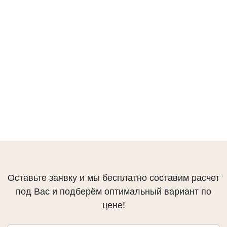
ГЕРМЕТИКИ
Ramsauer
Bau Holz Color
CHEMICALS
КРЕПЕЖ
Evrotec
KREG
Гвоздек
ПРОЧЕЕ
Слэбы
Эпоксидная смола
Оставьте заявку и мы бесплатно составим расчет
Кисти
под Вас и подберём оптимальный вариант по
Клей
цене!
Green Board