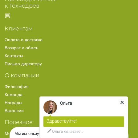
к Технодрев
Заборы из дерева
Подшива из дерева
Бани и сауны
Клиентам
Лестницы и ступени
Оплата и доставка
Полы из дерева
Возврат и обмен
Внутренняя отделка
Контакты
Беседки
Письмо директору
Навесы для авто
О компании
Ограждения
Философия
Перголы
Команда
Декоративные балки
Награды
Ольга
Садовая мебель
Вакансии
Здравствуйте!
Полезное
Ольга
печатает...
Медиа
Мы используем файлы Cookies, чтобы Вам было удобнее