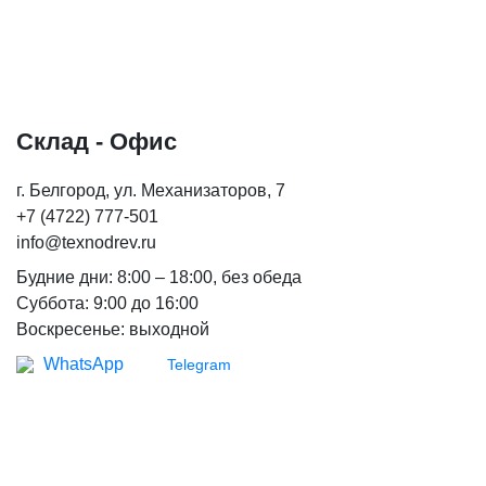
Термокедр
Термолипа
Термоясень
Терморадиата
Склад - Офис
Термоабаш
Термокумару
г. Белгород, ул. Механизаторов, 7​ ​
+7 (4722) 777-501
МАСЛА И КРАСКИ
info@texnodrev.ru
Biofa
Будние дни: 8:00 – 18:00, без обеда
Суббота: 9:00 до 16:00
Teknos
Воскресенье: выходной
G-Nature
WhatsApp
Telegram
Dusberg
WoodSol
Пирилакс