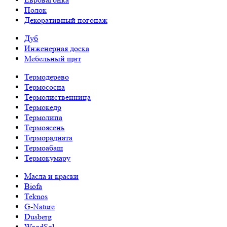
Полок
Декоративный погонаж
Дуб
Инженерная доска
Мебельный щит
Термодерево
Термососна
Термолиственница
Термокедр
Термолипа
Термоясень
Терморадиата
Термоабаш
Термокумару
Масла и краски
Biofa
Teknos
G-Nature
Dusberg
WoodSol