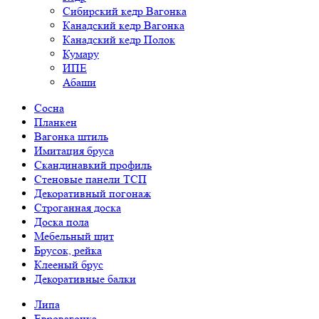
Сибирский кедр Вагонка
Канадский кедр Вагонка
Канадский кедр Полок
Кумару
ИПЕ
Абаши
Сосна
Планкен
Вагонка штиль
Имитация бруса
Скандинавкий профиль
Стеновые панели ТСП
Декоративный погонаж
Строганная доска
Доска пола
Мебельный щит
Брусок, рейка
Клееный брус
Декоративные балки
Липа
Евровагонка