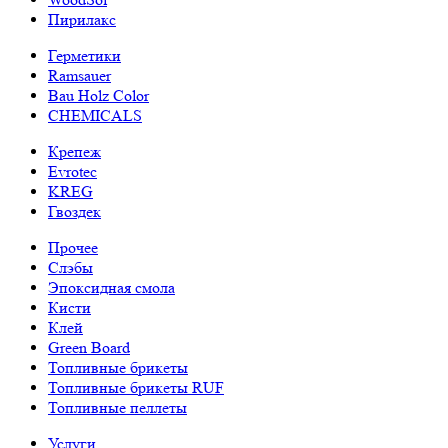
Пирилакс
Герметики
Ramsauer
Bau Holz Color
CHEMICALS
Крепеж
Evrotec
KREG
Гвоздек
Прочее
Слэбы
Эпоксидная смола
Кисти
Клей
Green Board
Топливные брикеты
Топливные брикеты RUF
Топливные пеллеты
Услуги