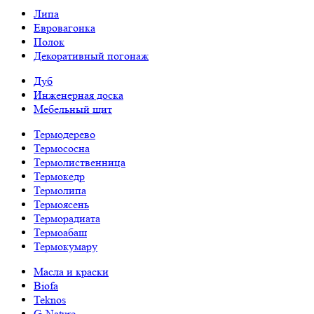
Липа
Евровагонка
Полок
Декоративный погонаж
Дуб
Инженерная доска
Мебельный щит
Термодерево
Термососна
Термолиственница
Термокедр
Термолипа
Термоясень
Терморадиата
Термоабаш
Термокумару
Масла и краски
Biofa
Teknos
G-Nature