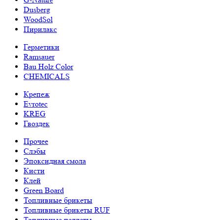
Dusberg
WoodSol
Пирилакс
Герметики
Ramsauer
Bau Holz Color
CHEMICALS
Крепеж
Evrotec
KREG
Гвоздек
Прочее
Слэбы
Эпоксидная смола
Кисти
Клей
Green Board
Топливные брикеты
Топливные брикеты RUF
Топливные пеллеты