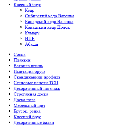
Клееный брус
Кедр
Сибирский кедр Вагонка
Канадский кедр Вагонка
Канадский кедр Полок
Кумару
ИПЕ
Абаши
Сосна
Планкен
Вагонка штиль
Имитация бруса
Скандинавкий профиль
Стеновые панели ТСП
Декоративный погонаж
Строганная доска
Доска пола
Мебельный щит
Брусок, рейка
Клееный брус
Декоративные балки