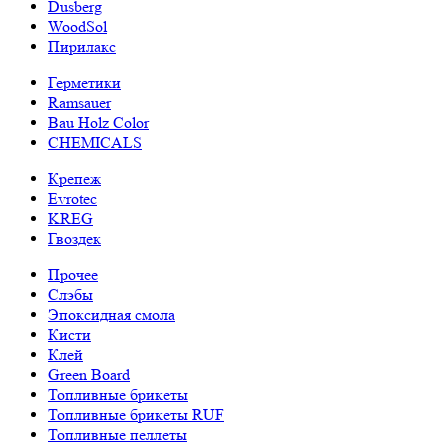
Dusberg
WoodSol
Пирилакс
Герметики
Ramsauer
Bau Holz Color
CHEMICALS
Крепеж
Evrotec
KREG
Гвоздек
Прочее
Слэбы
Эпоксидная смола
Кисти
Клей
Green Board
Топливные брикеты
Топливные брикеты RUF
Топливные пеллеты