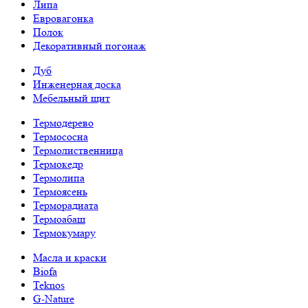
Липа
Евровагонка
Полок
Декоративный погонаж
Дуб
Инженерная доска
Мебельный щит
Термодерево
Термососна
Термолиственница
Термокедр
Термолипа
Термоясень
Терморадиата
Термоабаш
Термокумару
Масла и краски
Biofa
Teknos
G-Nature