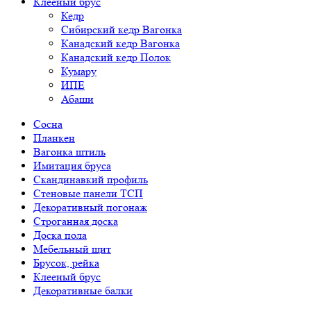
Клееный брус
Кедр
Сибирский кедр Вагонка
Канадский кедр Вагонка
Канадский кедр Полок
Кумару
ИПЕ
Абаши
Сосна
Планкен
Вагонка штиль
Имитация бруса
Скандинавкий профиль
Стеновые панели ТСП
Декоративный погонаж
Строганная доска
Доска пола
Мебельный щит
Брусок, рейка
Клееный брус
Декоративные балки