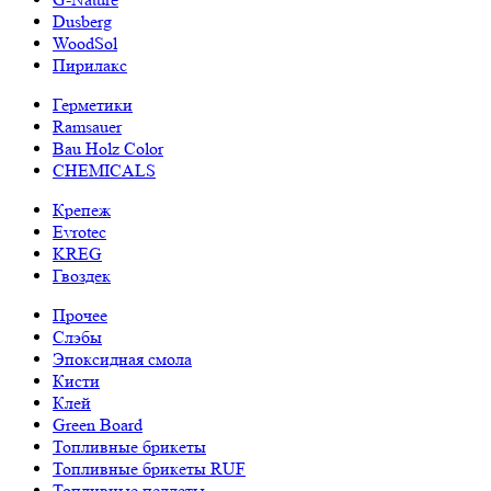
Dusberg
WoodSol
Пирилакс
Герметики
Ramsauer
Bau Holz Color
CHEMICALS
Крепеж
Evrotec
KREG
Гвоздек
Прочее
Слэбы
Эпоксидная смола
Кисти
Клей
Green Board
Топливные брикеты
Топливные брикеты RUF
Топливные пеллеты