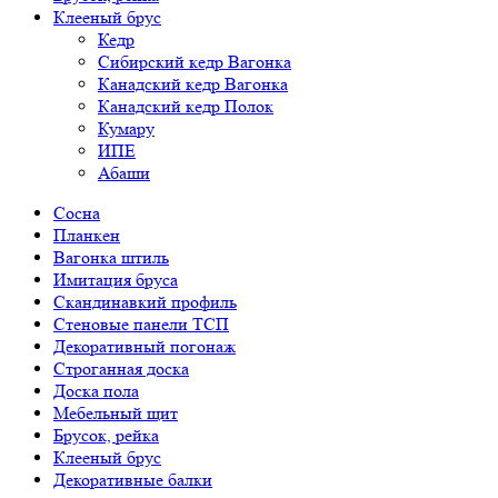
Клееный брус
Кедр
Сибирский кедр Вагонка
Канадский кедр Вагонка
Канадский кедр Полок
Кумару
ИПЕ
Абаши
Сосна
Планкен
Вагонка штиль
Имитация бруса
Скандинавкий профиль
Стеновые панели ТСП
Декоративный погонаж
Строганная доска
Доска пола
Мебельный щит
Брусок, рейка
Клееный брус
Декоративные балки