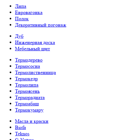
Липа
Евровагонка
Полок
Декоративный погонаж
Дуб
Инженерная доска
Мебельный щит
Термодерево
Термососна
Термолиственница
Термокедр
Термолипа
Термоясень
Терморадиата
Термоабаш
Термокумару
Масла и краски
Biofa
Teknos
G-Nature