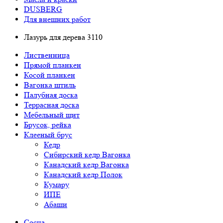
DUSBERG
Для внешних работ
Лазурь для дерева 3110
Лиственница
Прямой планкен
Косой планкен
Вагонка штиль
Палубная доска
Террасная доска
Мебельный щит
Брусок, рейка
Клееный брус
Кедр
Сибирский кедр Вагонка
Канадский кедр Вагонка
Канадский кедр Полок
Кумару
ИПЕ
Абаши
Сосна