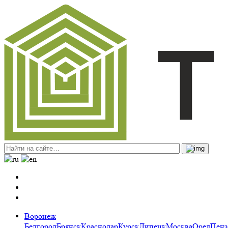
Воронеж
Белгород
Брянск
Краснодар
Курск
Липецк
Москва
Орел
Пенз