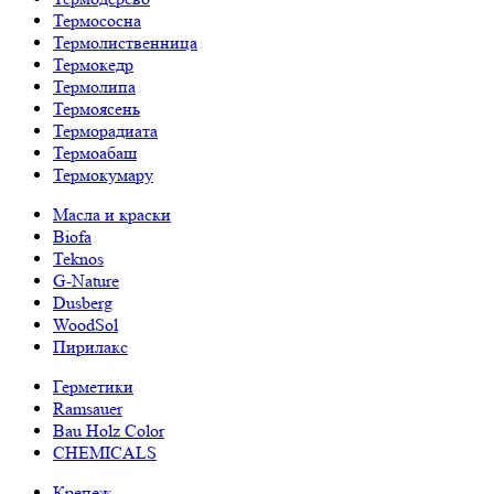
Термососна
Термолиственница
Термокедр
Термолипа
Термоясень
Терморадиата
Термоабаш
Термокумару
Масла и краски
Biofa
Teknos
G-Nature
Dusberg
WoodSol
Пирилакс
Герметики
Ramsauer
Bau Holz Color
CHEMICALS
Крепеж