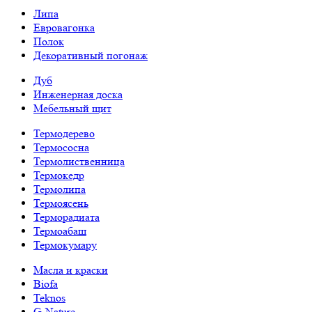
Липа
Евровагонка
Полок
Декоративный погонаж
Дуб
Инженерная доска
Мебельный щит
Термодерево
Термососна
Термолиственница
Термокедр
Термолипа
Термоясень
Терморадиата
Термоабаш
Термокумару
Масла и краски
Biofa
Teknos
G-Nature