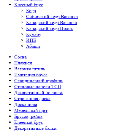
Клееный брус
Кедр
Сибирский кедр Вагонка
Канадский кедр Вагонка
Канадский кедр Полок
Кумару
ИПЕ
Абаши
Сосна
Планкен
Вагонка штиль
Имитация бруса
Скандинавкий профиль
Стеновые панели ТСП
Декоративный погонаж
Строганная доска
Доска пола
Мебельный щит
Брусок, рейка
Клееный брус
Декоративные балки